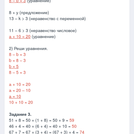
8 – b = 3
(уравнение)
8 + у (предложение)
13 – k > 3 (неравенство с переменной)
11 – 6 > 3 (неравенство числовое)
а + 10 = 20
(уравнение)
2) Реши уравнения.
8 – b = 3
b = 8 – 3
b = 5
8 – 5 = 3
а + 10 = 20
а = 20 – 10
а = 10
10 + 10 = 20
Задание 3.
51 + 8 = 50 + (1 + 8) = 50 + 9 =
59
46 + 4 = 40 + (6 + 4) = 40 + 10 =
50
67 + 7 = 67 + (3 + 4) = (67 + 3) + 4 =
74