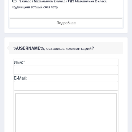
2 класс
/
Математика 2 класс
/
ГДЗ Математика 2 класс
Рудницкая Устный счёт тетр
В
Подробнее
%USERNAME%
, оставишь комментарий?
Имя:
*
E-Mail: