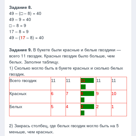
Задание 8.
49 – (□ – 8) = 40
49 – 9 = 40
□ – 8 = 9
17 – 8 = 9
49 – (
17
– 8) = 40
Задание 9.
В букете были красные и белые гвоздики —
всего 11 гвоздик. Красных гвоздик было больше, чем
белых. Заполни таблицу.
1) Сколько могло быть в букете красных и сколько белых
гвоздик.
Всего гвоздик
11
11
11
11
11
Красных
6
7
8
9
10
Белых
5
4
3
2
1
2) Закрась столбец, где белых гвоздик могло быть на 5
меньше, чем красных.