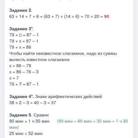
Задание 2
.
63 + 14 + 7 + 6 = (63 + 7) + (14 + 6) = 70 + 20 =
90
Задание 3*
.
79 + □ = 87 – 1
79 + х = 87 – 1
79 + х = 86
Чтобы найти неизвестное слагаемое, надо из суммы
вычесть известное слагаемое
х = 86 – 79
х = 86 – 76 – 3
х = 7
79 +
7
= 87 – 1
Задание 4*.
Знаки арифметических действий
38
+
2
–
3 = 40 – 3 = 37
Задание 5
. Сравни
90 мин
=
1 ч 30 мин
(90 мин = 60 мин + 30 мин = 1 ч 30
мин)
25 мин
<
52 мин