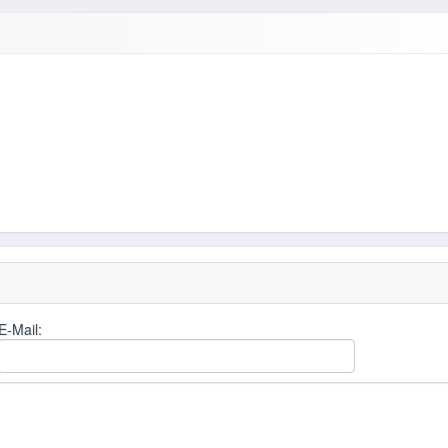
страница 105 – 106 Задание 1 – 8 Ответы учебник 2015 года
E-Mail: