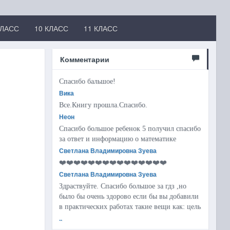
КЛАСС
10 КЛАСС
11 КЛАСС
Комментарии
Спасибо бальшое!
Вика
Все.Книгу прошла.Спасибо.
Неон
Спасибо большое ребенок 5 получил спасибо
за ответ и информацию о математике
Светлана Владимировна Зуева
❤️❤️❤️❤️❤️❤️❤️❤️❤️❤️❤️❤️❤️❤️❤️
Светлана Владимировна Зуева
Здраствуйте. Спасибо большое за гдз ,но
было бы очень здорово если бы вы добавили
в практических работах такие вещи как: цель
..